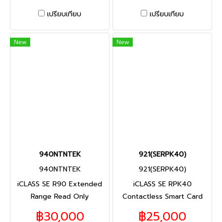
เปรียบเทียบ
เปรียบเทียบ
New
New
940NTNTEK
921(SERPK40)
940NTNTEK
921(SERPK40)
iCLASS SE R90 Extended
iCLASS SE RPK40
Range Read Only
Contactless Smart Card
Contactless Smart Card
Reader, Wall keypad
฿30,000
฿25,000
Reader, Wiegand, OSDP