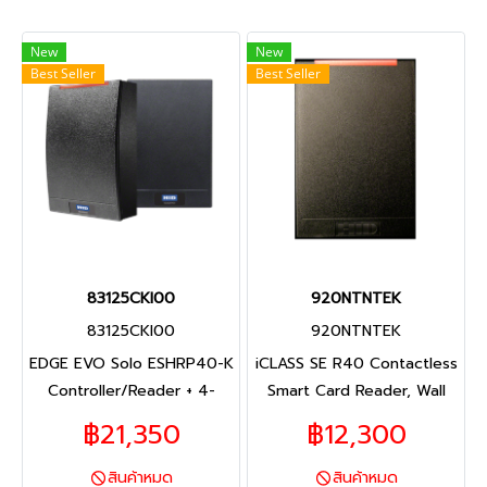
New
New
Best Seller
Best Seller
83125CKI00
920NTNTEK
83125CKI00
920NTNTEK
EDGE EVO Solo ESHRP40-K
iCLASS SE R40 Contactless
Controller/Reader + 4-
Smart Card Reader, Wall
input/2-output Module with
Switch
฿21,350
฿12,300
second Wiegand reader
connection
สินค้าหมด
สินค้าหมด